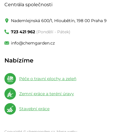
Centrála společnosti
Nademlejnská 600/1, Hloubětín, 198 00 Praha 9
723 421 962
(Pondělí - Pátek)
info@chemgarden.cz
Nabízíme
Péče o travní plochy a zeleň
Zemní práce a teréní úravy
Stavební práce
Copyright © chemgarden.cz,
Mapa webu