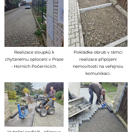
Realizace sloupků k
Pokládka obrub v rámci
chytanému oplocení v Praze
realizace připojení
- Horních Počernicích.
nemovitosti na veřejnou
komunikaci.
Hutnění podloží - příprava