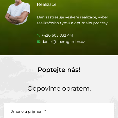
Realizace
Dan zastřešuje veškeré realizace, výběr
realizačního týmu a optimální procesy.
+420 605 032 441
daniel@chemgarden.cz
Poptejte nás!
Odpovíme obratem.
Jméno a příjmení *